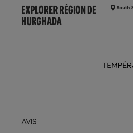
EXPLORER RÉGION DE
South 
HURGHADA
TEMPÉR
Avis