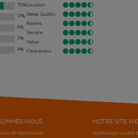
70
%
Location
Sleep Quality
17
%
Rooms
6
%
Service
3
%
Value
4
%
Cleanliness
 SOMMES-NOUS
NOTRE SITE W
ions de réservation
Notification cookie