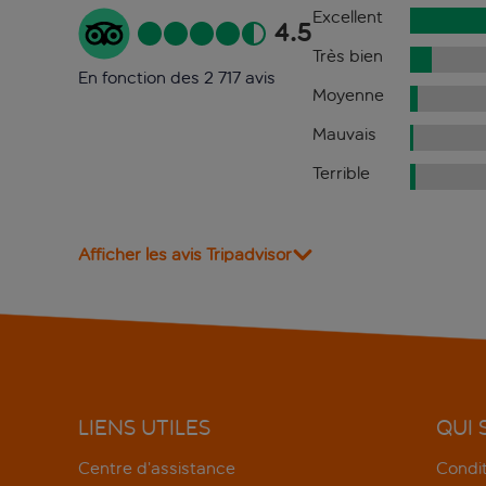
Excellent
4.5
Très bien
En fonction des 2 717 avis
Moyenne
Mauvais
Terrible
Afficher les avis Tripadvisor
LIENS UTILES
QUI
Centre d’assistance
Condit