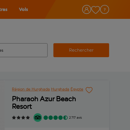
tras
Vols
Rechercher
éroport d’origine, utilisez la touche de tabulation pour les co
 automatique sont disponibles pour l’aéroport de destination, 
e retour.
Région de Hurghada
Hurghada
Égypte
Pharaoh Azur Beach
Resort
2 717 avis