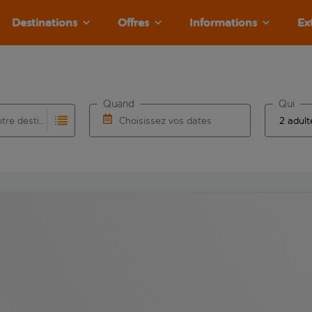
Destinations
Offres
Informations
Ex
Quand
Qui
Choisissez votre destination
Choisissez vos dates
e les résultats de saisie automatique sont disponibles pour l’a
 pour la saisie automatique. Lorsque les résultats de la saisie
Choisissez une date de départ et une date d