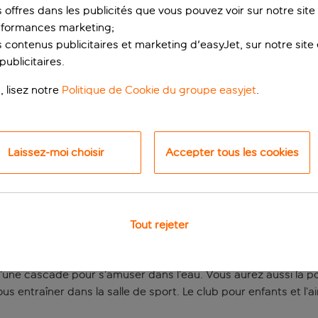
s offres dans les publicités que vous pouvez voir sur notre sit
rformances marketing;
 contenus publicitaires et marketing d'easyJet, sur notre site et
ublicitaires.
, lisez notre
Politique de Cookie du groupe easyjet
.
Laissez-moi choisir
Accepter tous les cookies
 bord de la Mer Roug
t incomparable. Il est perché au bord d’une étendue de sable
Tout rejeter
ent à faire à l’hôtel, que vous n’aurez peut-être pas envie d’en s
cupé pendant votre séjour. Les installations aquatiques son
une cascade pour s’amuser dans l’eau. Vous aurez aussi la possi
us entraîner dans la salle de sport. Le club pour enfants et l’a