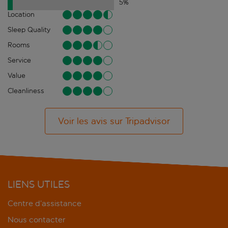
5
%
Location
Sleep Quality
Rooms
Service
Value
Cleanliness
Voir les avis sur Tripadvisor
LIENS UTILES
Centre d’assistance
Nous contacter