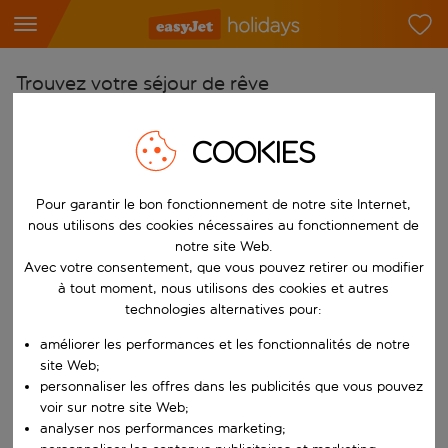
Trouvez votre séjour de rêve
À partir de
COOKIES
Choisissez votre aéroport
Commencez à taper pour la saisie automatique. Lorsque les résultats 
Vers
Pour garantir le bon fonctionnement de notre site Internet,
Choisissez votre destination
nous utilisons des cookies nécessaires au fonctionnement de
notre site Web.
Commencez à taper pour la saisie automatique. Lorsque les résultats 
Quand
Avec votre consentement, que vous pouvez retirer ou modifier
à tout moment, nous utilisons des cookies et autres
Choisissez vos dates
technologies alternatives pour:
Choisissez une date de départ et une date de retour.
Qui
améliorer les performances et les fonctionnalités de notre
site Web;
personnaliser les offres dans les publicités que vous pouvez
voir sur notre site Web;
Rechercher
analyser nos performances marketing;