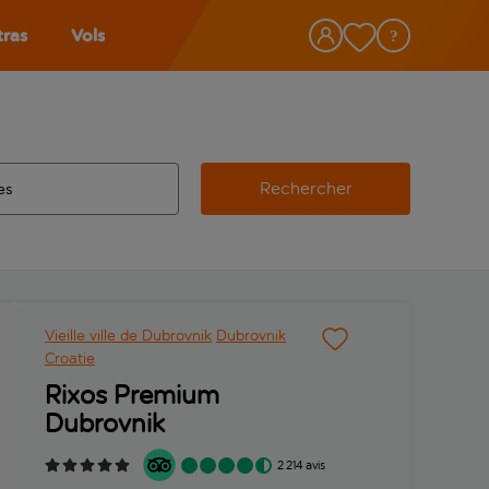
tras
Vols
Rechercher
éroport d’origine, utilisez la touche de tabulation pour les co
 automatique sont disponibles pour l’aéroport de destination, 
e retour.
Vieille ville de Dubrovnik
Dubrovnik
Croatie
Rixos Premium
Dubrovnik
2 214 avis