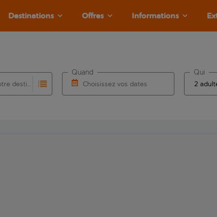
Destinations
Offres
Informations
Ex
Quand
Qui
Choisissez votre destination
Choisissez vos dates
e les résultats de saisie automatique sont disponibles pour l’a
 pour la saisie automatique. Lorsque les résultats de la saisie
Choisissez une date de départ et une date d