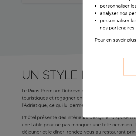
personnaliser le
analyser nos pe
personnaliser les
nos partenaires p
Pour en savoir plus
Un style raffiné 
Le Rixos Premium Dubrovnik offre un environnement pa
touristiques et regagner ensuite votre hébergemen
l’Adriatique, ce qui lui permet d’offrir une vue impr
L’hôtel présente des intérieurs design et dispose d
une table pour ne pas manquer une telle occasion. L
déjeuner et le dîner, rendez-vous au restaurant prin