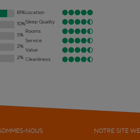
81
%
Location
Sleep Quality
10
%
Rooms
5
%
Service
2
%
Value
2
%
Cleanliness
 SOMMES-NOUS
NOTRE SITE W