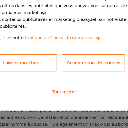
s offres dans les publicités que vous pouvez voir sur notre sit
rformances marketing;
 contenus publicitaires et marketing d'easyJet, sur notre site et
ublicitaires.
, lisez notre
Politique de Cookie du groupe easyjet
.
Laissez-moi choisir
Accepter tous les cookies
à Dubrovnik, sur la 
isible et un accès facile au centre de Dubrovnik. Il est donc 
Tout rejeter
t de luxe pour vous reposer et vous détendre. L’établissemen
enable sur la mer et les montagnes. Un hôtel prisé, assurément 
’un restaurant asiatique où l’on peut assister à des démonstra
es autres options de restauration comprennent un restaurant de
cipal nommé Turquoise. Il y a également un snack-bar au bord d