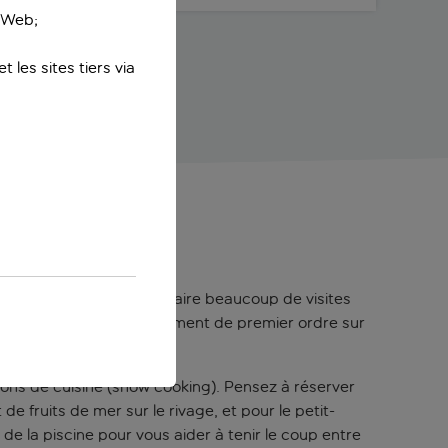
e Web;
 les sites tiers via
côte
idéal si vous souhaitez faire beaucoup de visites
t bénéficie d’un emplacement de premier ordre sur
!
tions de cuisine (show cooking). Pensez à réserver
 fruits de mer sur le rivage, et pour le petit-
e la piscine pour vous aider à tenir le coup entre