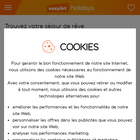
Trouvez votre séjour de rêve
À partir de
COOKIES
Choisissez votre aéroport
Commencez à taper pour la saisie automatique. Lorsque les résultats 
Vers
Pour garantir le bon fonctionnement de notre site Internet,
Choisissez votre destination
nous utilisons des cookies nécessaires au fonctionnement de
notre site Web.
Commencez à taper pour la saisie automatique. Lorsque les résultats 
Avec votre consentement, que vous pouvez retirer ou modifier
Quand
à tout moment, nous utilisons des cookies et autres
Choisissez vos dates
technologies alternatives pour:
Choisissez une date de départ et une date de retour.
Qui
améliorer les performances et les fonctionnalités de notre
site Web;
personnaliser les offres dans les publicités que vous pouvez
voir sur notre site Web;
Rechercher
analyser nos performances marketing;
personnaliser les contenus publicitaires et marketing