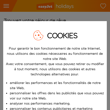
Trouvez votre séjour de rêve
À partir de
COOKIES
Choisissez votre aéroport
Commencez à taper pour la saisie automatique. Lorsque les résultats 
Pour garantir le bon fonctionnement de notre site Internet,
Vers
nous utilisons des cookies nécessaires au fonctionnement de
Choisissez votre destination
notre site Web.
Commencez à taper pour la saisie automatique. Lorsque les résultats 
Avec votre consentement, que vous pouvez retirer ou modifier
Quand
à tout moment, nous utilisons des cookies et autres
Choisissez vos dates
technologies alternatives pour:
Choisissez une date de départ et une date de retour.
Qui
améliorer les performances et les fonctionnalités de notre
site Web;
personnaliser les offres dans les publicités que vous pouvez
voir sur notre site Web;
analyser nos performances marketing;
Rechercher
personnaliser les contenus publicitaires et marketing