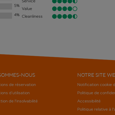
Service
5
%
Value
4
%
Cleanliness
 SOMMES-NOUS
NOTRE SITE W
ions de réservation
Notification cookie
ions d’utilisation
Politique de confiden
tion de l'insolvabilité
Accessibilité
Politique relative à l