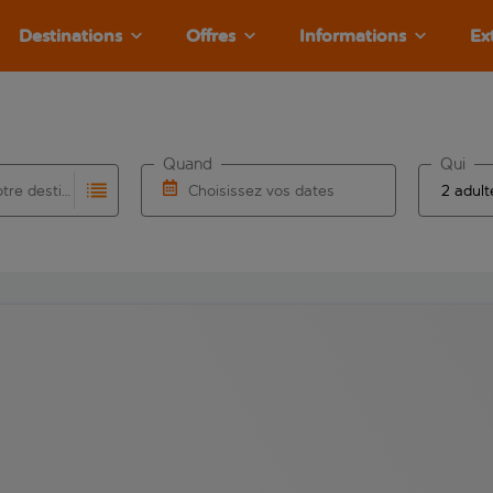
Destinations
Offres
Informations
Ex
Quand
Qui
Choisissez votre destination
Choisissez vos dates
e les résultats de saisie automatique sont disponibles pour l’a
 pour la saisie automatique. Lorsque les résultats de la saisie
Choisissez une date de départ et une date d