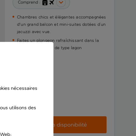
Comprend :
Chambres chics et élégantes accompagnées
d'un grand balcon et mini-suites dotées d’un
jacuzzi avec vue.
Faites un plongeon rafraîchissant dans la
piscine scintillante de type lagon
ookies nécessaires
us utilisons des
Vérifier la disponibilité
e Web;