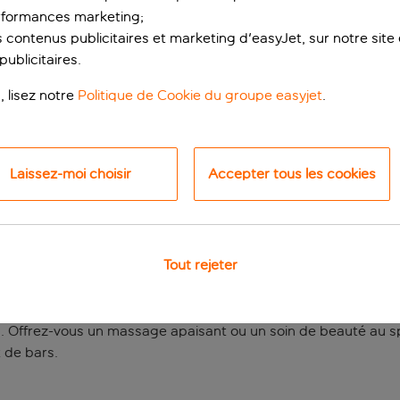
rformances marketing;
 contenus publicitaires et marketing d'easyJet, sur notre site et
ublicitaires.
, lisez notre
Politique de Cookie du groupe easyjet
.
Laissez-moi choisir
Accepter tous les cookies
VOTRE PORTE
Tout rejeter
 fabuleux hôtel situé à quelques pas de la plage de Golden B
r une mini-suite afin de bénéficier d'un jacuzzi extérieur pr
pe lagon. Descendez sur la plage pour vous y prélasser sous un
is. Offrez-vous un massage apaisant ou un soin de beauté au sp
 de bars.