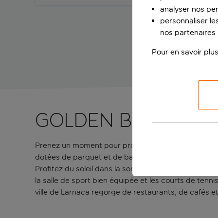
analyser nos pe
personnaliser les
nos partenaires p
Pour en savoir plus
GOLDEN BEACH À 
Prenez un moment pour profiter de la plage dans ce
dotées de parquet et de balcons spacieux. Optez pou
Profitez du soleil dans la somptueuse piscine de ty
la salle de sport bien équipée et les courts de tenn
ville de Larnaca regorge de restaurants, de cafés et