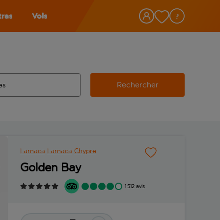
tras
Vols
Rechercher
éroport d’origine, utilisez la touche de tabulation pour les co
 automatique sont disponibles pour l’aéroport de destination, 
e retour.
Larnaca
Larnaca
Chypre
Golden Bay
1 512 avis