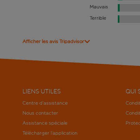
Mauvais
Terrible
Afficher les avis Tripadvisor
LIENS UTILES
QUI
Centre d’assistance
Condit
Nous contacter
Condit
Assistance spéciale
Protec
Télécharger l’application