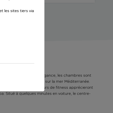
 les sites tiers via
ay à Larnaca. Tout en élégance, les chambres sont
ivé avec une superbe vue sur la mer Méditerranée.
 parasol Tiki. Les amateurs de fitness apprécieront
a. Situé à quelques minutes en voiture, le centre-