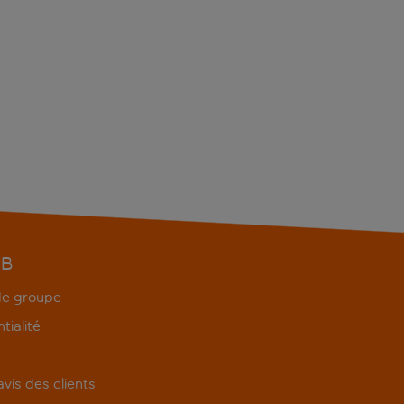
EB
 de groupe
tialité
'avis des clients