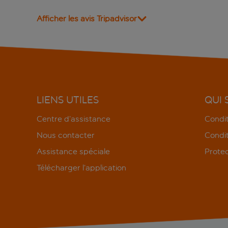
Afficher les avis Tripadvisor
LIENS UTILES
QUI
Centre d’assistance
Condit
Nous contacter
Condit
Assistance spéciale
Protec
Télécharger l’application