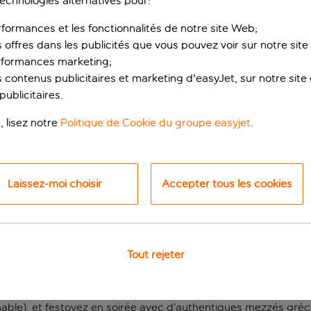
technologies alternatives pour:
rformances et les fonctionnalités de notre site Web;
s offres dans les publicités que vous pouvez voir sur notre sit
rformances marketing;
 contenus publicitaires et marketing d'easyJet, sur notre site et
ublicitaires.
, lisez notre
Politique de Cookie du groupe easyjet
.
servée aux adultes
Laissez-moi choisir
Accepter tous les cookies
 classique, cet élégant hôtel réservé aux adultes vous propose
a Napa. La plage de sable doré de Limanaki est à seulement 10
l.
Tout rejeter
za est un véritable paradis pour les gourmets. Il vous fera vi
ntérieure, au Cloisters, puis savourez un déjeuner méditerrané
nable), et festoyez en soirée avec d’authentiques mezzés gréco