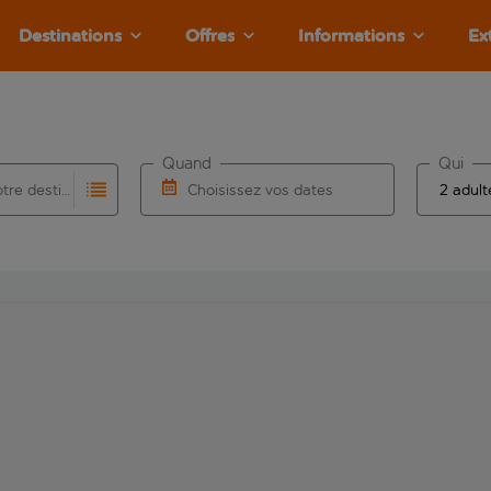
Destinations
Offres
Informations
Ex
Quand
Qui
Choisissez votre destination
Choisissez vos dates
e les résultats de saisie automatique sont disponibles pour l’a
 pour la saisie automatique. Lorsque les résultats de la saisie
Choisissez une date de départ et une date d