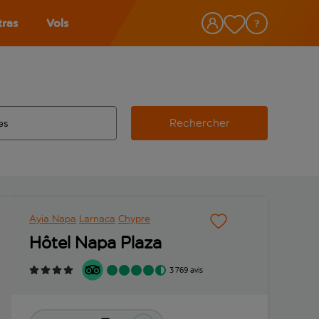
tras
Vols
Rechercher
éroport d’origine, utilisez la touche de tabulation pour les co
 automatique sont disponibles pour l’aéroport de destination, 
e retour.
Ayia Napa
Larnaca
Chypre
Hôtel Napa Plaza
3 769 avis