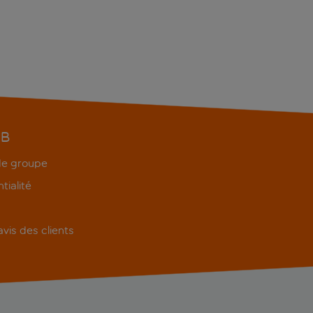
EB
 de groupe
tialité
'avis des clients