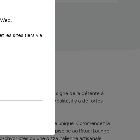
e Web;
 les sites tiers via
 un séjour placé sous le signe de la détente à
 minutes à pied. En réalité, il y a de fortes
vre une expérience culinaire unique. Commencez la
en créatif au bord de la piscine au Ritual Lounge
-chypriotes ou une pizza italienne artisanale.