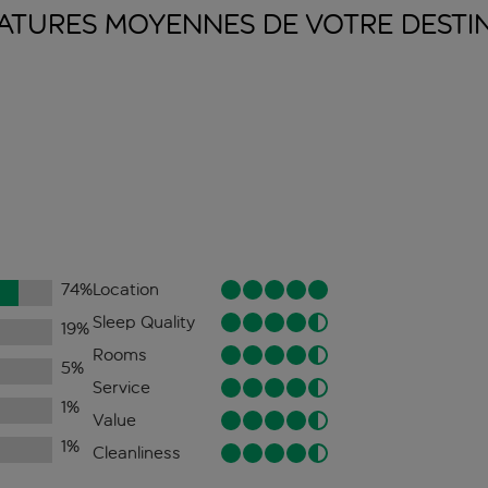
ATURES MOYENNES DE VOTRE
DESTI
74
%
Location
Sleep Quality
19
%
Rooms
5
%
Service
1
%
Value
1
%
Cleanliness