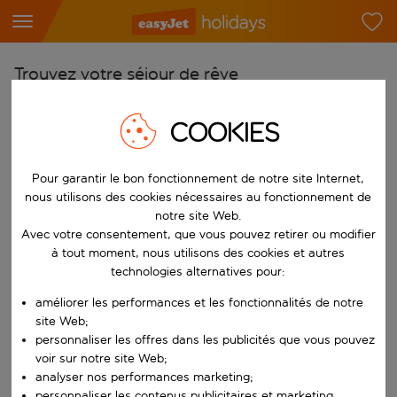
Trouvez votre séjour de rêve
À partir de
COOKIES
Choisissez votre aéroport
Commencez à taper pour la saisie automatique. Lorsque les résultats 
Vers
Pour garantir le bon fonctionnement de notre site Internet,
nous utilisons des cookies nécessaires au fonctionnement de
Choisissez votre destination
notre site Web.
Commencez à taper pour la saisie automatique. Lorsque les résultats 
Avec votre consentement, que vous pouvez retirer ou modifier
Quand
à tout moment, nous utilisons des cookies et autres
Choisissez vos dates
technologies alternatives pour:
Choisissez une date de départ et une date de retour.
Qui
améliorer les performances et les fonctionnalités de notre
site Web;
personnaliser les offres dans les publicités que vous pouvez
voir sur notre site Web;
analyser nos performances marketing;
Rechercher
personnaliser les contenus publicitaires et marketing