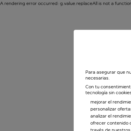
A rendering error occurred:
g.value.replaceAll is not a functio
Para asegurar que nu
necesarias.
Con tu consentimient
tecnología sin cookie
mejorar el rendimie
personalizar oferta
analizar el rendimi
ofrecer contenido 
través de nuestros 