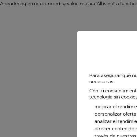
A rendering error occurred:
g.value.replaceAll is not a functio
Para asegurar que nu
necesarias.
Con tu consentimient
tecnología sin cookie
mejorar el rendimie
personalizar oferta
analizar el rendimi
ofrecer contenido 
través de nuestros 