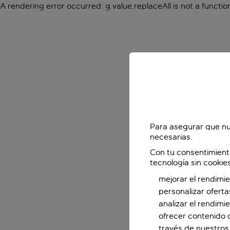
A rendering error occurred:
g.value.replaceAll is not a functio
Para asegurar que nu
necesarias.
Con tu consentimient
tecnología sin cookie
mejorar el rendimie
personalizar oferta
analizar el rendimi
ofrecer contenido 
través de nuestros 