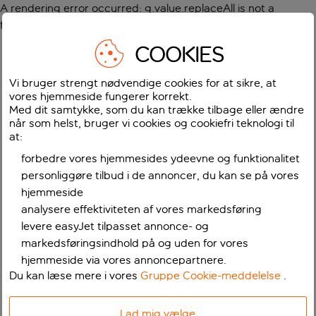
A rendering error occurred:
g.value.replaceAll is not a
function
.
COOKIES
Vi bruger strengt nødvendige cookies for at sikre, at
vores hjemmeside fungerer korrekt.
Med dit samtykke, som du kan trække tilbage eller ændre
når som helst, bruger vi cookies og cookiefri teknologi til
at:
forbedre vores hjemmesides ydeevne og funktionalitet
personliggøre tilbud i de annoncer, du kan se på vores
hjemmeside
analysere effektiviteten af vores markedsføring
levere easyJet tilpasset annonce- og
markedsføringsindhold på og uden for vores
hjemmeside via vores annoncepartnere.
Du kan læse mere i vores
Gruppe Cookie-meddelelse
.
Lad mig vælge