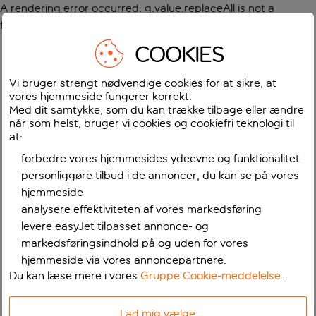
A rendering error occurred:
g.value.replaceAll is not a
function
.
COOKIES
Vi bruger strengt nødvendige cookies for at sikre, at
vores hjemmeside fungerer korrekt.
Med dit samtykke, som du kan trække tilbage eller ændre
når som helst, bruger vi cookies og cookiefri teknologi til
at:
forbedre vores hjemmesides ydeevne og funktionalitet
personliggøre tilbud i de annoncer, du kan se på vores
hjemmeside
analysere effektiviteten af vores markedsføring
levere easyJet tilpasset annonce- og
markedsføringsindhold på og uden for vores
hjemmeside via vores annoncepartnere.
Du kan læse mere i vores
Gruppe Cookie-meddelelse
.
Lad mig vælge