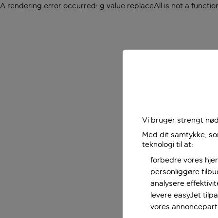
A rendering error occurred:
g.value.replaceAll is not a functio
Vi bruger strengt nød
Med dit samtykke, som
teknologi til at:
forbedre vores hje
personliggøre tilb
analysere effektivi
levere easyJet til
vores annoncepart