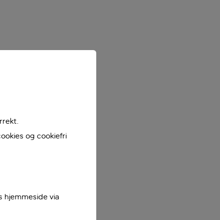
rrekt.
ookies og cookiefri
es hjemmeside via