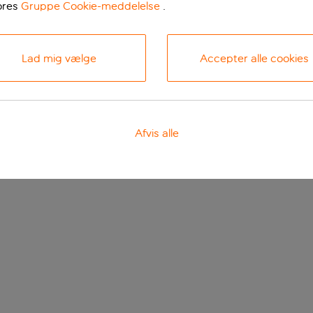
ores
Gruppe Cookie-meddelelse
.
Lad mig vælge
Accepter alle cookies
Afvis alle