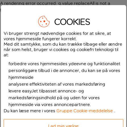
A rendering error occurred:
g.value.replaceAll is not a
function
.
COOKIES
Vi bruger strengt nødvendige cookies for at sikre, at
vores hjemmeside fungerer korrekt.
Med dit samtykke, som du kan trække tilbage eller ændre
når som helst, bruger vi cookies og cookiefri teknologi til
at:
forbedre vores hjemmesides ydeevne og funktionalitet
personliggøre tilbud i de annoncer, du kan se på vores
hjemmeside
analysere effektiviteten af vores markedsføring
levere easyJet tilpasset annonce- og
markedsføringsindhold på og uden for vores
hjemmeside via vores annoncepartnere.
Du kan læse mere i vores
Gruppe Cookie-meddelelse
.
Lad mig vælge