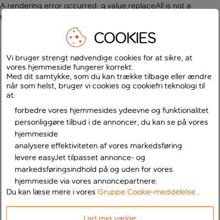
A rendering error occurred:
g.value.replaceAll is not a
function
.
COOKIES
Vi bruger strengt nødvendige cookies for at sikre, at
vores hjemmeside fungerer korrekt.
Med dit samtykke, som du kan trække tilbage eller ændre
når som helst, bruger vi cookies og cookiefri teknologi til
at:
forbedre vores hjemmesides ydeevne og funktionalitet
personliggøre tilbud i de annoncer, du kan se på vores
hjemmeside
analysere effektiviteten af vores markedsføring
levere easyJet tilpasset annonce- og
markedsføringsindhold på og uden for vores
hjemmeside via vores annoncepartnere.
Du kan læse mere i vores
Gruppe Cookie-meddelelse
.
Lad mig vælge