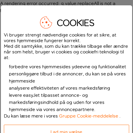
A rendering error occurred:
g.value.replaceAll is not a
function
.
COOKIES
Vi bruger strengt nødvendige cookies for at sikre, at
vores hjemmeside fungerer korrekt.
Med dit samtykke, som du kan trække tilbage eller ændre
når som helst, bruger vi cookies og cookiefri teknologi til
at:
forbedre vores hjemmesides ydeevne og funktionalitet
personliggøre tilbud i de annoncer, du kan se på vores
hjemmeside
analysere effektiviteten af vores markedsføring
levere easyJet tilpasset annonce- og
markedsføringsindhold på og uden for vores
hjemmeside via vores annoncepartnere.
Du kan læse mere i vores
Gruppe Cookie-meddelelse
.
Lad mig vælge