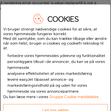
A rendering error occurred:
g.value.replaceAll is not a
function
.
COOKIES
Vi bruger strengt nødvendige cookies for at sikre, at
vores hjemmeside fungerer korrekt.
Med dit samtykke, som du kan trække tilbage eller ændre
når som helst, bruger vi cookies og cookiefri teknologi til
at:
forbedre vores hjemmesides ydeevne og funktionalitet
personliggøre tilbud i de annoncer, du kan se på vores
hjemmeside
analysere effektiviteten af vores markedsføring
levere easyJet tilpasset annonce- og
markedsføringsindhold på og uden for vores
hjemmeside via vores annoncepartnere.
Du kan læse mere i vores
Gruppe Cookie-meddelelse
.
Lad mig vælge