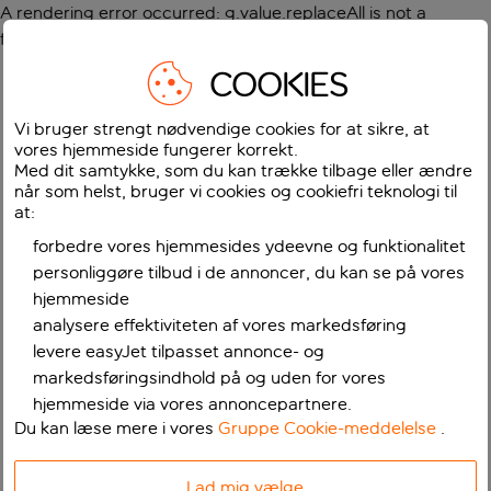
A rendering error occurred:
g.value.replaceAll is not a
function
.
COOKIES
Vi bruger strengt nødvendige cookies for at sikre, at
vores hjemmeside fungerer korrekt.
Med dit samtykke, som du kan trække tilbage eller ændre
når som helst, bruger vi cookies og cookiefri teknologi til
at:
forbedre vores hjemmesides ydeevne og funktionalitet
personliggøre tilbud i de annoncer, du kan se på vores
hjemmeside
analysere effektiviteten af vores markedsføring
levere easyJet tilpasset annonce- og
markedsføringsindhold på og uden for vores
hjemmeside via vores annoncepartnere.
Du kan læse mere i vores
Gruppe Cookie-meddelelse
.
Lad mig vælge