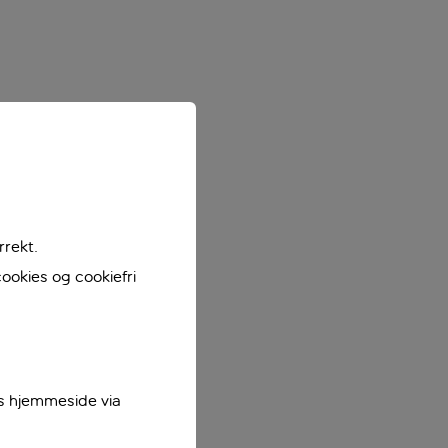
rrekt.
ookies og cookiefri
es hjemmeside via