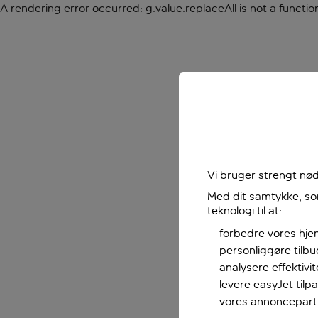
A rendering error occurred:
g.value.replaceAll is not a functio
Vi bruger strengt nød
Med dit samtykke, som
teknologi til at:
forbedre vores hje
personliggøre tilb
analysere effektivi
levere easyJet til
vores annoncepart