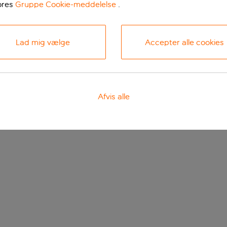
ores
Gruppe Cookie-meddelelse
.
Lad mig vælge
Accepter alle cookies
Afvis alle