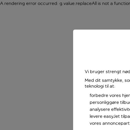
A rendering error occurred:
g.value.replaceAll is not a functio
Vi bruger strengt nød
Med dit samtykke, som
teknologi til at:
forbedre vores hje
personliggøre tilb
analysere effektivi
levere easyJet til
vores annoncepart