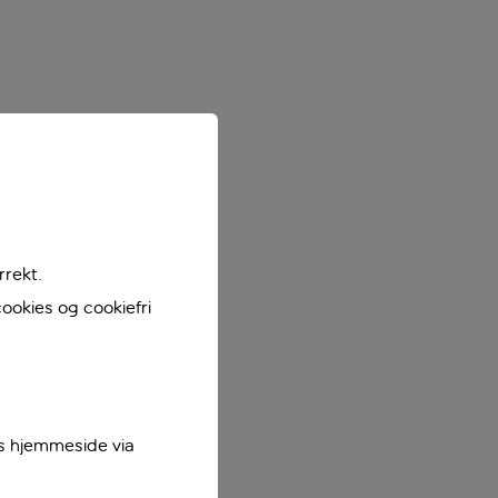
rrekt.
ookies og cookiefri
es hjemmeside via