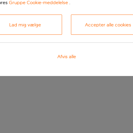
ores
Gruppe Cookie-meddelelse
.
Lad mig vælge
Accepter alle cookies
Afvis alle