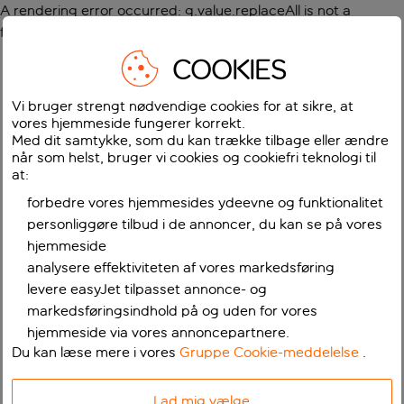
A rendering error occurred:
g.value.replaceAll is not a
function
.
COOKIES
Vi bruger strengt nødvendige cookies for at sikre, at
vores hjemmeside fungerer korrekt.
Med dit samtykke, som du kan trække tilbage eller ændre
når som helst, bruger vi cookies og cookiefri teknologi til
at:
forbedre vores hjemmesides ydeevne og funktionalitet
personliggøre tilbud i de annoncer, du kan se på vores
hjemmeside
analysere effektiviteten af vores markedsføring
levere easyJet tilpasset annonce- og
markedsføringsindhold på og uden for vores
hjemmeside via vores annoncepartnere.
Du kan læse mere i vores
Gruppe Cookie-meddelelse
.
Lad mig vælge