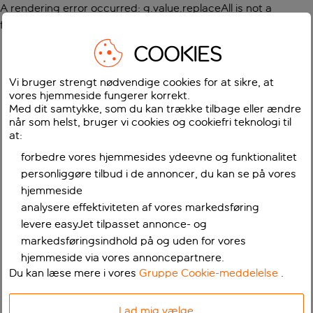
A rendering error occurred:
g.value.replaceAll is not a
function
.
COOKIES
Vi bruger strengt nødvendige cookies for at sikre, at
vores hjemmeside fungerer korrekt.
Med dit samtykke, som du kan trække tilbage eller ændre
når som helst, bruger vi cookies og cookiefri teknologi til
at:
forbedre vores hjemmesides ydeevne og funktionalitet
personliggøre tilbud i de annoncer, du kan se på vores
hjemmeside
analysere effektiviteten af vores markedsføring
levere easyJet tilpasset annonce- og
markedsføringsindhold på og uden for vores
hjemmeside via vores annoncepartnere.
Du kan læse mere i vores
Gruppe Cookie-meddelelse
.
Lad mig vælge