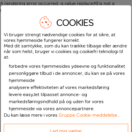
A rendering error occurred:
g.value.replaceAll is not a
function
.
COOKIES
Vi bruger strengt nødvendige cookies for at sikre, at
vores hjemmeside fungerer korrekt.
Med dit samtykke, som du kan trække tilbage eller ændre
når som helst, bruger vi cookies og cookiefri teknologi til
at:
forbedre vores hjemmesides ydeevne og funktionalitet
personliggøre tilbud i de annoncer, du kan se på vores
hjemmeside
analysere effektiviteten af vores markedsføring
levere easyJet tilpasset annonce- og
markedsføringsindhold på og uden for vores
hjemmeside via vores annoncepartnere.
Du kan læse mere i vores
Gruppe Cookie-meddelelse
.
Lad mig vælge