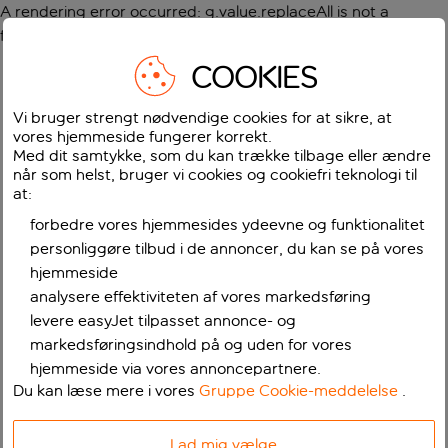
A rendering error occurred:
g.value.replaceAll is not a
function
.
COOKIES
Vi bruger strengt nødvendige cookies for at sikre, at
vores hjemmeside fungerer korrekt.
Med dit samtykke, som du kan trække tilbage eller ændre
når som helst, bruger vi cookies og cookiefri teknologi til
at:
forbedre vores hjemmesides ydeevne og funktionalitet
personliggøre tilbud i de annoncer, du kan se på vores
hjemmeside
analysere effektiviteten af vores markedsføring
levere easyJet tilpasset annonce- og
markedsføringsindhold på og uden for vores
hjemmeside via vores annoncepartnere.
Du kan læse mere i vores
Gruppe Cookie-meddelelse
.
Lad mig vælge