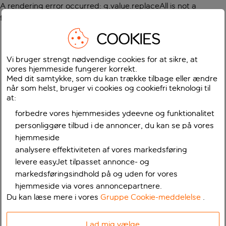
A rendering error occurred:
g.value.replaceAll is not a
function
.
COOKIES
Vi bruger strengt nødvendige cookies for at sikre, at
vores hjemmeside fungerer korrekt.
Med dit samtykke, som du kan trække tilbage eller ændre
når som helst, bruger vi cookies og cookiefri teknologi til
at:
forbedre vores hjemmesides ydeevne og funktionalitet
personliggøre tilbud i de annoncer, du kan se på vores
hjemmeside
analysere effektiviteten af vores markedsføring
levere easyJet tilpasset annonce- og
markedsføringsindhold på og uden for vores
hjemmeside via vores annoncepartnere.
Du kan læse mere i vores
Gruppe Cookie-meddelelse
.
Lad mig vælge