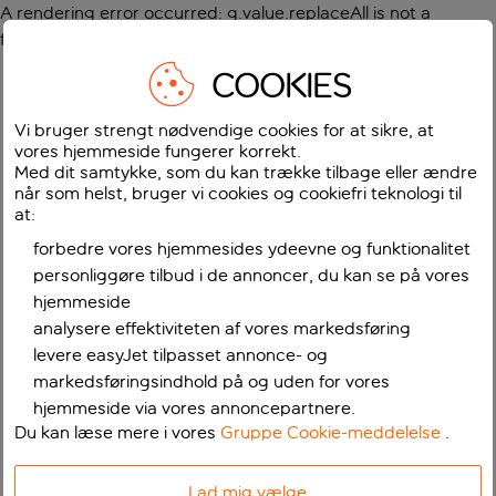
A rendering error occurred:
g.value.replaceAll is not a
function
.
COOKIES
Vi bruger strengt nødvendige cookies for at sikre, at
vores hjemmeside fungerer korrekt.
Med dit samtykke, som du kan trække tilbage eller ændre
når som helst, bruger vi cookies og cookiefri teknologi til
at:
forbedre vores hjemmesides ydeevne og funktionalitet
personliggøre tilbud i de annoncer, du kan se på vores
hjemmeside
analysere effektiviteten af vores markedsføring
levere easyJet tilpasset annonce- og
markedsføringsindhold på og uden for vores
hjemmeside via vores annoncepartnere.
Du kan læse mere i vores
Gruppe Cookie-meddelelse
.
Lad mig vælge