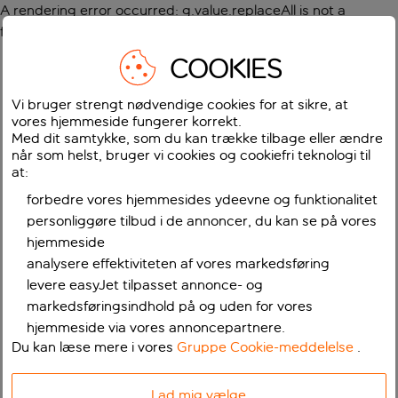
A rendering error occurred:
g.value.replaceAll is not a
function
.
COOKIES
Vi bruger strengt nødvendige cookies for at sikre, at
vores hjemmeside fungerer korrekt.
Med dit samtykke, som du kan trække tilbage eller ændre
når som helst, bruger vi cookies og cookiefri teknologi til
at:
forbedre vores hjemmesides ydeevne og funktionalitet
personliggøre tilbud i de annoncer, du kan se på vores
hjemmeside
analysere effektiviteten af vores markedsføring
levere easyJet tilpasset annonce- og
markedsføringsindhold på og uden for vores
hjemmeside via vores annoncepartnere.
Du kan læse mere i vores
Gruppe Cookie-meddelelse
.
Lad mig vælge