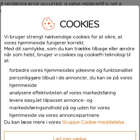
A rendering error occurred:
g.value.replaceAll is not a
function
.
COOKIES
Vi bruger strengt nødvendige cookies for at sikre, at
vores hjemmeside fungerer korrekt.
Med dit samtykke, som du kan trække tilbage eller ændre
når som helst, bruger vi cookies og cookiefri teknologi til
at:
forbedre vores hjemmesides ydeevne og funktionalitet
personliggøre tilbud i de annoncer, du kan se på vores
hjemmeside
analysere effektiviteten af vores markedsføring
levere easyJet tilpasset annonce- og
markedsføringsindhold på og uden for vores
hjemmeside via vores annoncepartnere.
Du kan læse mere i vores
Gruppe Cookie-meddelelse
.
Lad mig vælge