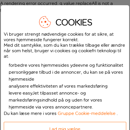
A rendering error occurred:
g.value.replaceAll is not a
function
.
COOKIES
Vi bruger strengt nødvendige cookies for at sikre, at
vores hjemmeside fungerer korrekt.
Med dit samtykke, som du kan trække tilbage eller ændre
når som helst, bruger vi cookies og cookiefri teknologi til
at:
forbedre vores hjemmesides ydeevne og funktionalitet
personliggøre tilbud i de annoncer, du kan se på vores
hjemmeside
analysere effektiviteten af vores markedsføring
levere easyJet tilpasset annonce- og
markedsføringsindhold på og uden for vores
hjemmeside via vores annoncepartnere.
Du kan læse mere i vores
Gruppe Cookie-meddelelse
.
Lad mig vælge