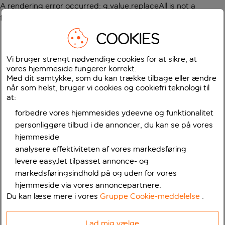
A rendering error occurred:
g.value.replaceAll is not a
function
.
COOKIES
Vi bruger strengt nødvendige cookies for at sikre, at
vores hjemmeside fungerer korrekt.
Med dit samtykke, som du kan trække tilbage eller ændre
når som helst, bruger vi cookies og cookiefri teknologi til
at:
forbedre vores hjemmesides ydeevne og funktionalitet
personliggøre tilbud i de annoncer, du kan se på vores
hjemmeside
analysere effektiviteten af vores markedsføring
levere easyJet tilpasset annonce- og
markedsføringsindhold på og uden for vores
hjemmeside via vores annoncepartnere.
Du kan læse mere i vores
Gruppe Cookie-meddelelse
.
Lad mig vælge