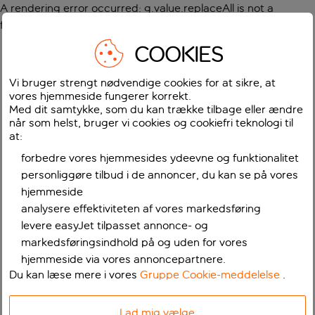
A rendering error occurred:
g.value.replaceAll is not a
function
.
COOKIES
Vi bruger strengt nødvendige cookies for at sikre, at
vores hjemmeside fungerer korrekt.
Med dit samtykke, som du kan trække tilbage eller ændre
når som helst, bruger vi cookies og cookiefri teknologi til
at:
forbedre vores hjemmesides ydeevne og funktionalitet
personliggøre tilbud i de annoncer, du kan se på vores
hjemmeside
analysere effektiviteten af vores markedsføring
levere easyJet tilpasset annonce- og
markedsføringsindhold på og uden for vores
hjemmeside via vores annoncepartnere.
Du kan læse mere i vores
Gruppe Cookie-meddelelse
.
Lad mig vælge