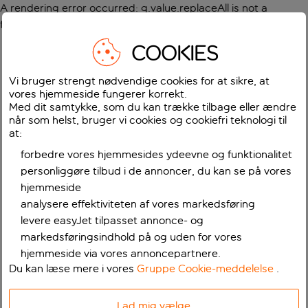
A rendering error occurred:
g.value.replaceAll is not a
function
.
COOKIES
Vi bruger strengt nødvendige cookies for at sikre, at
vores hjemmeside fungerer korrekt.
Med dit samtykke, som du kan trække tilbage eller ændre
når som helst, bruger vi cookies og cookiefri teknologi til
at:
forbedre vores hjemmesides ydeevne og funktionalitet
personliggøre tilbud i de annoncer, du kan se på vores
hjemmeside
analysere effektiviteten af vores markedsføring
levere easyJet tilpasset annonce- og
markedsføringsindhold på og uden for vores
hjemmeside via vores annoncepartnere.
Du kan læse mere i vores
Gruppe Cookie-meddelelse
.
Lad mig vælge