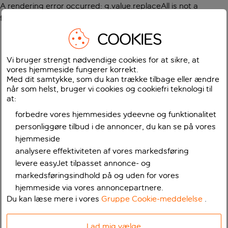
A rendering error occurred:
g.value.replaceAll is not a
function
.
COOKIES
Vi bruger strengt nødvendige cookies for at sikre, at
vores hjemmeside fungerer korrekt.
Med dit samtykke, som du kan trække tilbage eller ændre
når som helst, bruger vi cookies og cookiefri teknologi til
at:
forbedre vores hjemmesides ydeevne og funktionalitet
personliggøre tilbud i de annoncer, du kan se på vores
hjemmeside
analysere effektiviteten af vores markedsføring
levere easyJet tilpasset annonce- og
markedsføringsindhold på og uden for vores
hjemmeside via vores annoncepartnere.
Du kan læse mere i vores
Gruppe Cookie-meddelelse
.
Lad mig vælge