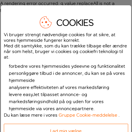
A rendering error occurred:
g.value.replaceAll is not a
function
.
COOKIES
Vi bruger strengt nødvendige cookies for at sikre, at
vores hjemmeside fungerer korrekt.
Med dit samtykke, som du kan trække tilbage eller ændre
når som helst, bruger vi cookies og cookiefri teknologi til
at:
forbedre vores hjemmesides ydeevne og funktionalitet
personliggøre tilbud i de annoncer, du kan se på vores
hjemmeside
analysere effektiviteten af vores markedsføring
levere easyJet tilpasset annonce- og
markedsføringsindhold på og uden for vores
hjemmeside via vores annoncepartnere.
Du kan læse mere i vores
Gruppe Cookie-meddelelse
.
Lad mig vælge