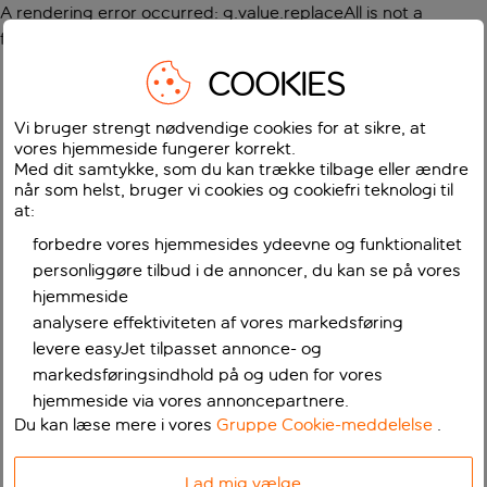
A rendering error occurred:
g.value.replaceAll is not a
function
.
COOKIES
Vi bruger strengt nødvendige cookies for at sikre, at
vores hjemmeside fungerer korrekt.
Med dit samtykke, som du kan trække tilbage eller ændre
når som helst, bruger vi cookies og cookiefri teknologi til
at:
forbedre vores hjemmesides ydeevne og funktionalitet
personliggøre tilbud i de annoncer, du kan se på vores
hjemmeside
analysere effektiviteten af vores markedsføring
levere easyJet tilpasset annonce- og
markedsføringsindhold på og uden for vores
hjemmeside via vores annoncepartnere.
Du kan læse mere i vores
Gruppe Cookie-meddelelse
.
Lad mig vælge