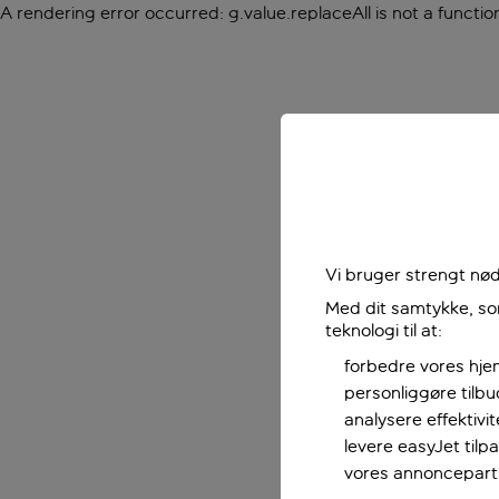
A rendering error occurred:
g.value.replaceAll is not a functio
Vi bruger strengt nød
Med dit samtykke, som
teknologi til at:
forbedre vores hje
personliggøre tilb
analysere effektivi
levere easyJet til
vores annoncepart