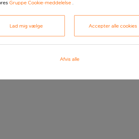
ores
Gruppe Cookie-meddelelse
.
Lad mig vælge
Accepter alle cookies
Afvis alle