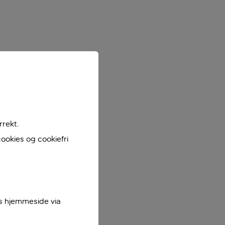
rrekt.
ookies og cookiefri
es hjemmeside via