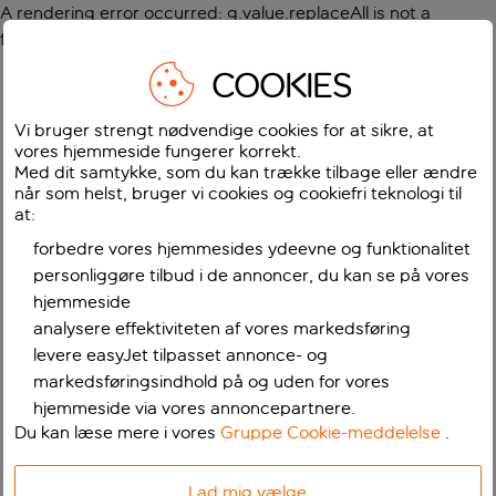
A rendering error occurred:
g.value.replaceAll is not a
function
.
COOKIES
Vi bruger strengt nødvendige cookies for at sikre, at
vores hjemmeside fungerer korrekt.
Med dit samtykke, som du kan trække tilbage eller ændre
når som helst, bruger vi cookies og cookiefri teknologi til
at:
forbedre vores hjemmesides ydeevne og funktionalitet
personliggøre tilbud i de annoncer, du kan se på vores
hjemmeside
analysere effektiviteten af vores markedsføring
levere easyJet tilpasset annonce- og
markedsføringsindhold på og uden for vores
hjemmeside via vores annoncepartnere.
Du kan læse mere i vores
Gruppe Cookie-meddelelse
.
Lad mig vælge