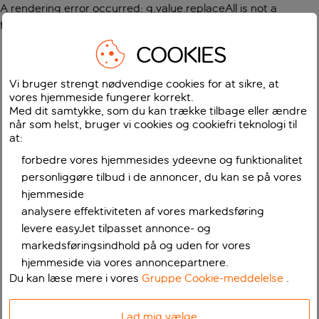
A rendering error occurred:
g.value.replaceAll is not a
function
.
COOKIES
Vi bruger strengt nødvendige cookies for at sikre, at
vores hjemmeside fungerer korrekt.
Med dit samtykke, som du kan trække tilbage eller ændre
når som helst, bruger vi cookies og cookiefri teknologi til
at:
forbedre vores hjemmesides ydeevne og funktionalitet
personliggøre tilbud i de annoncer, du kan se på vores
hjemmeside
analysere effektiviteten af vores markedsføring
levere easyJet tilpasset annonce- og
markedsføringsindhold på og uden for vores
hjemmeside via vores annoncepartnere.
Du kan læse mere i vores
Gruppe Cookie-meddelelse
.
Lad mig vælge