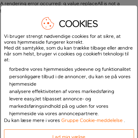
A rendering error occurred:
g.value.replaceAll is not a
function
.
COOKIES
Vi bruger strengt nødvendige cookies for at sikre, at
vores hjemmeside fungerer korrekt.
Med dit samtykke, som du kan trække tilbage eller ændre
når som helst, bruger vi cookies og cookiefri teknologi til
at:
forbedre vores hjemmesides ydeevne og funktionalitet
personliggøre tilbud i de annoncer, du kan se på vores
hjemmeside
analysere effektiviteten af vores markedsføring
levere easyJet tilpasset annonce- og
markedsføringsindhold på og uden for vores
hjemmeside via vores annoncepartnere.
Du kan læse mere i vores
Gruppe Cookie-meddelelse
.
Lad mig vælge