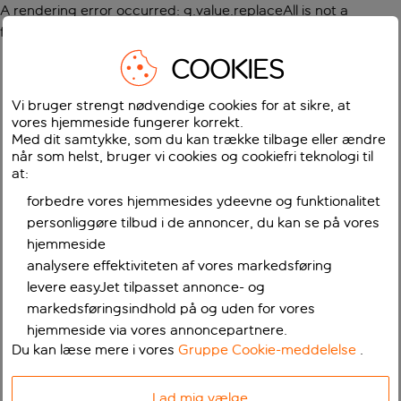
A rendering error occurred:
g.value.replaceAll is not a
function
.
COOKIES
Vi bruger strengt nødvendige cookies for at sikre, at
vores hjemmeside fungerer korrekt.
Med dit samtykke, som du kan trække tilbage eller ændre
når som helst, bruger vi cookies og cookiefri teknologi til
at:
forbedre vores hjemmesides ydeevne og funktionalitet
personliggøre tilbud i de annoncer, du kan se på vores
hjemmeside
analysere effektiviteten af vores markedsføring
levere easyJet tilpasset annonce- og
markedsføringsindhold på og uden for vores
hjemmeside via vores annoncepartnere.
Du kan læse mere i vores
Gruppe Cookie-meddelelse
.
Lad mig vælge