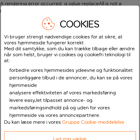
A rendering error occurred:
g.value.replaceAll is not a
function
.
COOKIES
Vi bruger strengt nødvendige cookies for at sikre, at
vores hjemmeside fungerer korrekt.
Med dit samtykke, som du kan trække tilbage eller ændre
når som helst, bruger vi cookies og cookiefri teknologi til
at:
forbedre vores hjemmesides ydeevne og funktionalitet
personliggøre tilbud i de annoncer, du kan se på vores
hjemmeside
analysere effektiviteten af vores markedsføring
levere easyJet tilpasset annonce- og
markedsføringsindhold på og uden for vores
hjemmeside via vores annoncepartnere.
Du kan læse mere i vores
Gruppe Cookie-meddelelse
.
Lad mig vælge