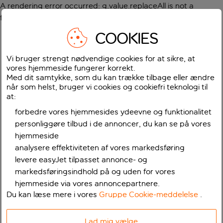
A rendering error occurred:
g.value.replaceAll is not a
function
.
COOKIES
Vi bruger strengt nødvendige cookies for at sikre, at
vores hjemmeside fungerer korrekt.
Med dit samtykke, som du kan trække tilbage eller ændre
når som helst, bruger vi cookies og cookiefri teknologi til
at:
forbedre vores hjemmesides ydeevne og funktionalitet
personliggøre tilbud i de annoncer, du kan se på vores
hjemmeside
analysere effektiviteten af vores markedsføring
levere easyJet tilpasset annonce- og
markedsføringsindhold på og uden for vores
hjemmeside via vores annoncepartnere.
Du kan læse mere i vores
Gruppe Cookie-meddelelse
.
Lad mig vælge