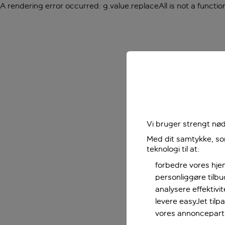
A rendering error occurred:
g.value.replaceAll is not a functio
Vi bruger strengt nød
Med dit samtykke, som
teknologi til at:
forbedre vores hje
personliggøre tilb
analysere effektivi
levere easyJet til
vores annoncepart