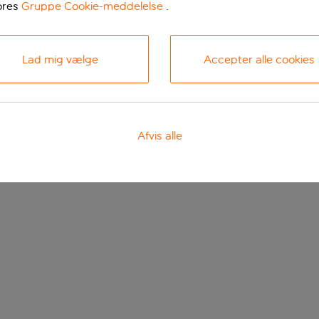
ores
Gruppe Cookie-meddelelse
.
Lad mig vælge
Accepter alle cookies
Afvis alle