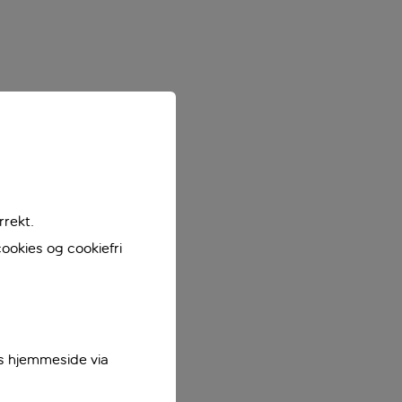
rrekt.
ookies og cookiefri
es hjemmeside via