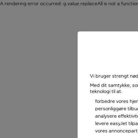
A rendering error occurred:
g.value.replaceAll is not a functio
Vi bruger strengt nød
Med dit samtykke, som
teknologi til at:
forbedre vores hje
personliggøre tilb
analysere effektivi
levere easyJet til
vores annoncepart