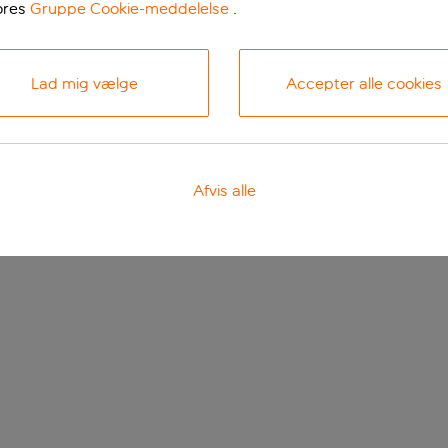
ores
Gruppe Cookie-meddelelse
.
Lad mig vælge
Accepter alle cookies
Afvis alle