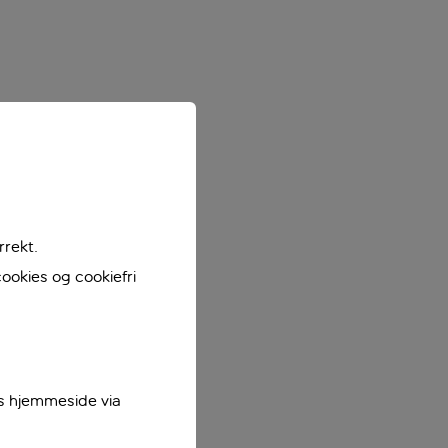
rrekt.
ookies og cookiefri
es hjemmeside via