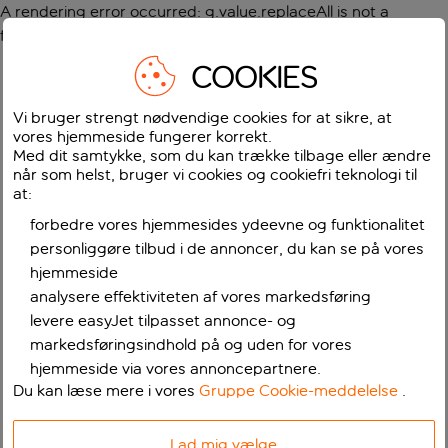
A rendering error occurred:
g.value.replaceAll is not a
function
.
COOKIES
Vi bruger strengt nødvendige cookies for at sikre, at
vores hjemmeside fungerer korrekt.
Med dit samtykke, som du kan trække tilbage eller ændre
når som helst, bruger vi cookies og cookiefri teknologi til
at:
forbedre vores hjemmesides ydeevne og funktionalitet
personliggøre tilbud i de annoncer, du kan se på vores
hjemmeside
analysere effektiviteten af vores markedsføring
levere easyJet tilpasset annonce- og
markedsføringsindhold på og uden for vores
hjemmeside via vores annoncepartnere.
Du kan læse mere i vores
Gruppe Cookie-meddelelse
.
Lad mig vælge