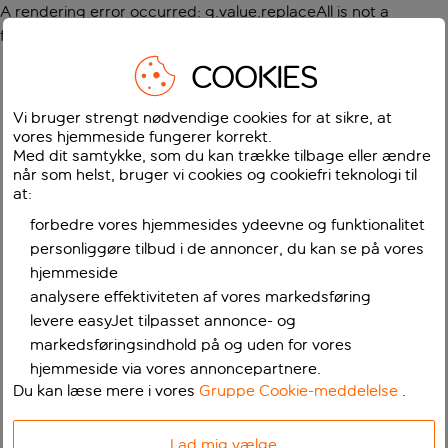
A rendering error occurred:
g.value.replaceAll is not a
function
.
COOKIES
Vi bruger strengt nødvendige cookies for at sikre, at
vores hjemmeside fungerer korrekt.
Med dit samtykke, som du kan trække tilbage eller ændre
når som helst, bruger vi cookies og cookiefri teknologi til
at:
forbedre vores hjemmesides ydeevne og funktionalitet
personliggøre tilbud i de annoncer, du kan se på vores
hjemmeside
analysere effektiviteten af vores markedsføring
levere easyJet tilpasset annonce- og
markedsføringsindhold på og uden for vores
hjemmeside via vores annoncepartnere.
Du kan læse mere i vores
Gruppe Cookie-meddelelse
.
Lad mig vælge