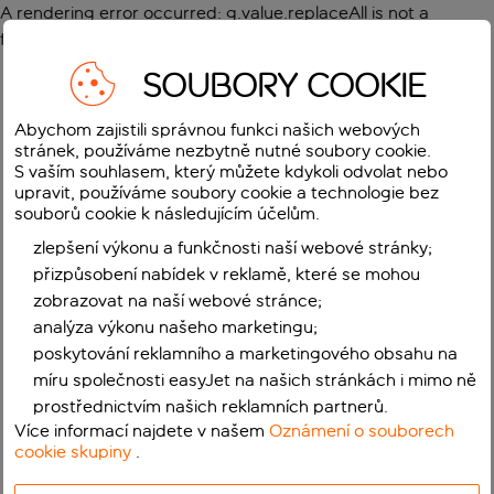
A rendering error occurred:
g.value.replaceAll is not a
function
.
SOUBORY COOKIE
Abychom zajistili správnou funkci našich webových
stránek, používáme nezbytně nutné soubory cookie.
S vaším souhlasem, který můžete kdykoli odvolat nebo
upravit, používáme soubory cookie a technologie bez
souborů cookie k následujícím účelům.
zlepšení výkonu a funkčnosti naší webové stránky;
přizpůsobení nabídek v reklamě, které se mohou
zobrazovat na naší webové stránce;
analýza výkonu našeho marketingu;
poskytování reklamního a marketingového obsahu na
míru společnosti easyJet na našich stránkách i mimo ně
prostřednictvím našich reklamních partnerů.
Více informací najdete v našem
Oznámení o souborech
cookie skupiny
.