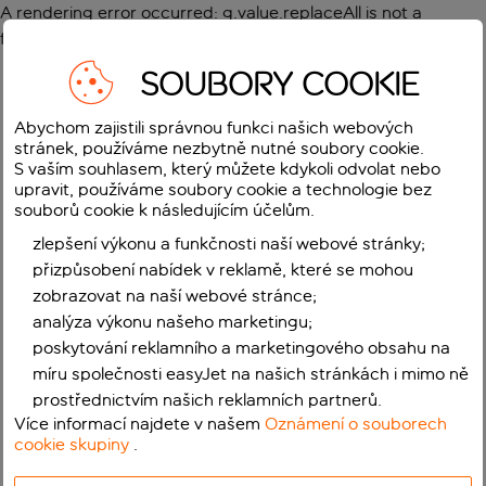
A rendering error occurred:
g.value.replaceAll is not a
function
.
SOUBORY COOKIE
Abychom zajistili správnou funkci našich webových
stránek, používáme nezbytně nutné soubory cookie.
S vaším souhlasem, který můžete kdykoli odvolat nebo
upravit, používáme soubory cookie a technologie bez
souborů cookie k následujícím účelům.
zlepšení výkonu a funkčnosti naší webové stránky;
přizpůsobení nabídek v reklamě, které se mohou
zobrazovat na naší webové stránce;
analýza výkonu našeho marketingu;
poskytování reklamního a marketingového obsahu na
míru společnosti easyJet na našich stránkách i mimo ně
prostřednictvím našich reklamních partnerů.
Více informací najdete v našem
Oznámení o souborech
cookie skupiny
.