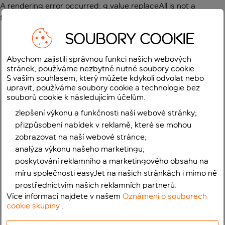
A rendering error occurred:
g.value.replaceAll is not a
function
.
SOUBORY COOKIE
Abychom zajistili správnou funkci našich webových
stránek, používáme nezbytně nutné soubory cookie.
S vaším souhlasem, který můžete kdykoli odvolat nebo
upravit, používáme soubory cookie a technologie bez
souborů cookie k následujícím účelům.
zlepšení výkonu a funkčnosti naší webové stránky;
přizpůsobení nabídek v reklamě, které se mohou
zobrazovat na naší webové stránce;
analýza výkonu našeho marketingu;
poskytování reklamního a marketingového obsahu na
míru společnosti easyJet na našich stránkách i mimo ně
prostřednictvím našich reklamních partnerů.
Více informací najdete v našem
Oznámení o souborech
cookie skupiny
.